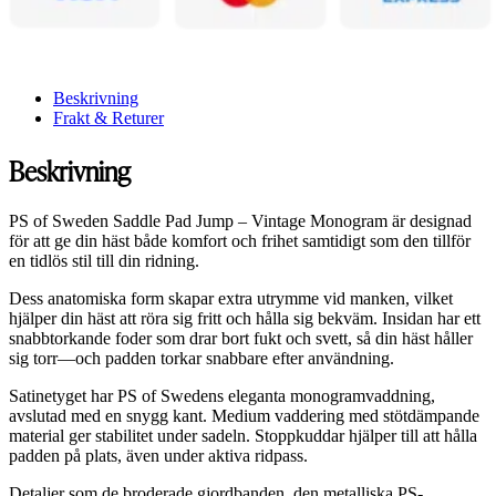
Beskrivning
Frakt & Returer
Beskrivning
PS of Sweden Saddle Pad Jump – Vintage Monogram är designad
för att ge din häst både komfort och frihet samtidigt som den tillför
en tidlös stil till din ridning.
Dess anatomiska form skapar extra utrymme vid manken, vilket
hjälper din häst att röra sig fritt och hålla sig bekväm. Insidan har ett
snabbtorkande foder som drar bort fukt och svett, så din häst håller
sig torr—och padden torkar snabbare efter användning.
Satinetyget har PS of Swedens eleganta monogramvaddning,
avslutad med en snygg kant. Medium vaddering med stötdämpande
material ger stabilitet under sadeln. Stoppkuddar hjälper till att hålla
padden på plats, även under aktiva ridpass.
Detaljer som de broderade gjordbanden, den metalliska PS-