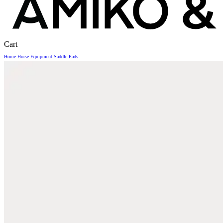
Close
Cart
Cart
Home
Horse
Equipment
Saddle Pads