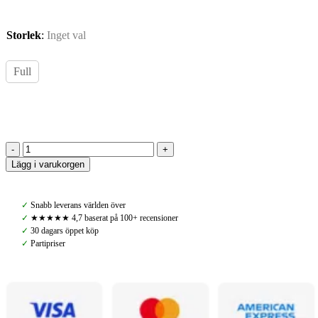
Storlek
:
Inget val
Full
PS
Lägg i varukorgen
of
Sweden,
Sadelpad
✓
Snabb leverans världen över
Jump
✓
★★★★★ 4,7 baserat på 100+ recensioner
Vintage
✓
30 dagars öppet köp
Monogram,
✓
Partipriser
Navy,
antal