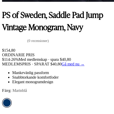
PS of Sweden, Saddle Pad Jump
Vintage Monogram, Navy
(0 recensioner)
$
154,80
ORDINARIE PRIS
$
114
-26%
Med medlemskap · spara
$
40,80
MEDLEMSPRIS · SPARAT
$
40,80
Gå med nu →
Mankevänlig passform
Snabbtorkande komfortfoder
Elegant monogramdesign
Färg
:
Marinblå