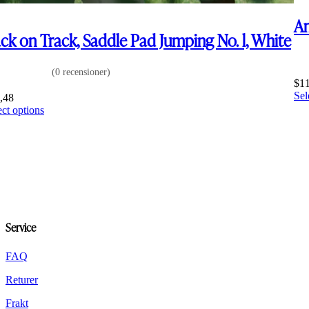
Am
ck on Track, Saddle Pad Jumping No. l, White
(0 recensioner)
$
1
Sel
,48
This
ect options
product
has
multiple
variants.
The
options
may
be
chosen
Service
on
the
FAQ
product
page
Returer
Frakt