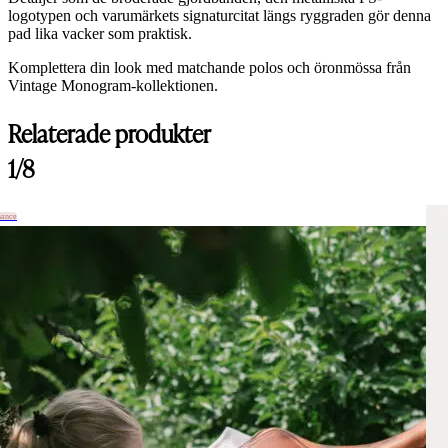
logotypen och varumärkets signaturcitat längs ryggraden gör denna
pad lika vacker som praktisk.
Komplettera din look med matchande polos och öronmössa från
Vintage Monogram-kollektionen.
Relaterade produkter
1/8
hance