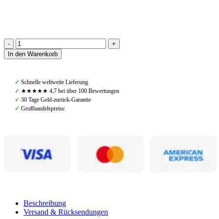
Back
In den Warenkorb
on
Track,
Quick
✓
Schnelle weltweite Lieferung
Cooler
✓
★★★★★ 4,7 bei über 100 Bewertungen
Sweat
✓
30 Tage Geld-zurück-Garantie
Rug,
✓
Großhandelspreise
Blau
Menge
Beschreibung
Versand & Rücksendungen