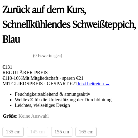
Zurück auf dem Kurs,
Schnellkühlendes Schweißteppich,
Blau
(0 Bewertungen)
€
131
REGULÄRER PREIS
€
110
-16%
Mit Mitgliedschaft · sparen
€
21
MITGLIEDSPREIS · GESPART
€
21
Jetzt beitreten →
Feuchtigkeitsableitend & atmungsaktiv
Welltex® für die Unterstützung der Durchblutung
Leichtes, vielseitiges Design
Größe
:
Keine Auswahl
135 cm
145 cm
155 cm
165 cm