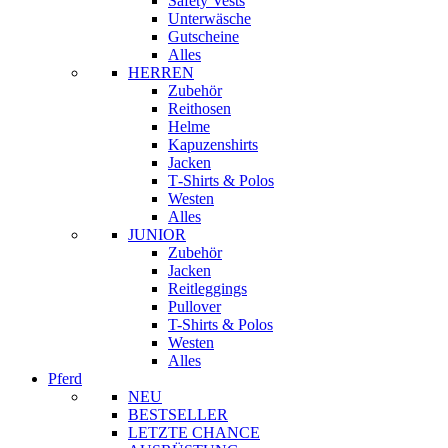
Safety Vests
Unterwäsche
Gutscheine
Alles
HERREN
Zubehör
Reithosen
Helme
Kapuzenshirts
Jacken
T‑Shirts & Polos
Westen
Alles
JUNIOR
Zubehör
Jacken
Reitleggings
Pullover
T-Shirts & Polos
Westen
Alles
Pferd
NEU
BESTSELLER
LETZTE CHANCE