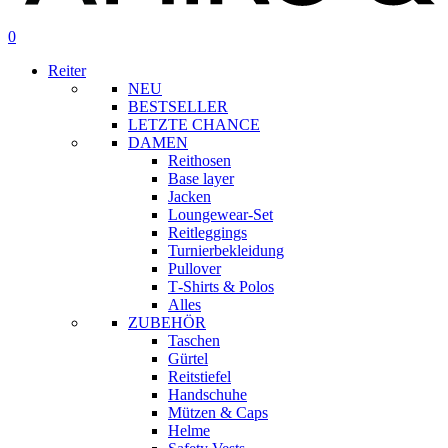
Suche
Konto
0
Menü
Reiter
NEU
BESTSELLER
LETZTE CHANCE
DAMEN
Reithosen
Base layer
Jacken
Loungewear-Set
Reitleggings
Turnierbekleidung
Pullover
T‑Shirts & Polos
Alles
ZUBEHÖR
Taschen
Gürtel
Reitstiefel
Handschuhe
Mützen & Caps
Helme