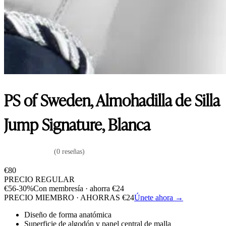
PS of Sweden, Almohadilla de Silla
Jump Signature, Blanca
(0 reseñas)
€
80
PRECIO REGULAR
€
56
-30%
Con membresía · ahorra
€
24
PRECIO MIEMBRO · AHORRAS
€
24
Únete ahora →
Diseño de forma anatómica
Superficie de algodón y panel central de malla