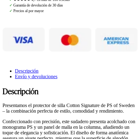
Jump
✓
Garantía de devolución de 30 días
Signature,
✓
Precios al por mayor
White
cantidad
Descripción
Envío y devoluciones
Descripción
Presentamos el protector de silla Cotton Signature de PS of Sweden
– la combinación perfecta de estilo, comodidad y rendimiento.
Confeccionado con precisión, este sudadero presenta acolchado con
monograma PS y un panel de malla en la columna, añadiendo un
toque de elegancia y sofisticación. El diseño de forma anatómica
asegura un ajuste perfecto, mientras que la superficie de algodón