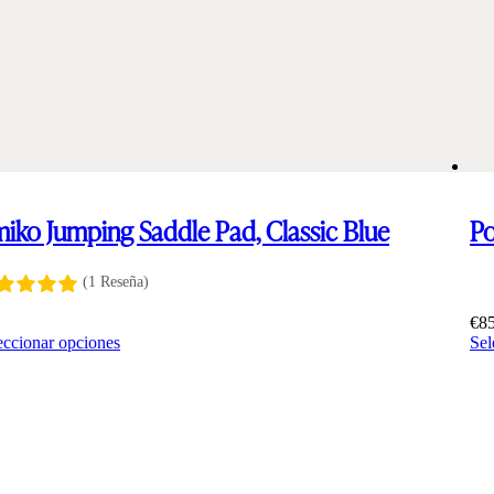
iko Jumping Saddle Pad, Classic Blue
Po
(1 Reseña)
5
€
8
Este
eccionar opciones
Sel
producto
tiene
múltiples
variantes.
Las
opciones
pueden