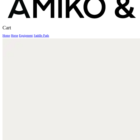
Close
Cart
Cart
Home
Horse
Equipment
Saddle Pads