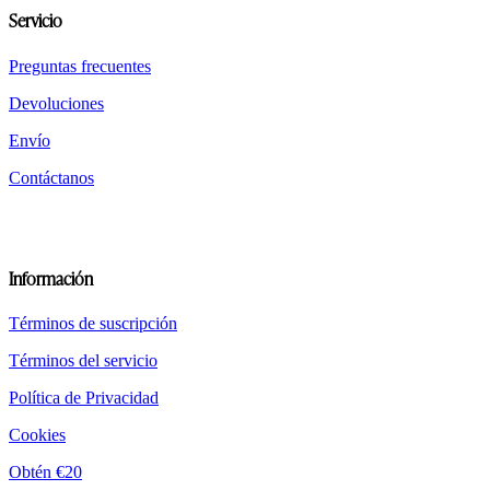
elegirse
Servicio
en
la
página
Preguntas frecuentes
del
Devoluciones
producto
Envío
Contáctanos
Información
Términos de suscripción
Términos del servicio
Política de Privacidad
Cookies
Obtén €20