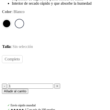
Interior de secado rápido y que absorbe la humedad
Color
:
Blanco
Talla
:
Sin selección
Completo
PS
Añadir al carrito
of
Sweden,
Saddle
✓
Envío rápido mundial
Pad
✓
★★★★★ 4,7 en más de 100 reseñas