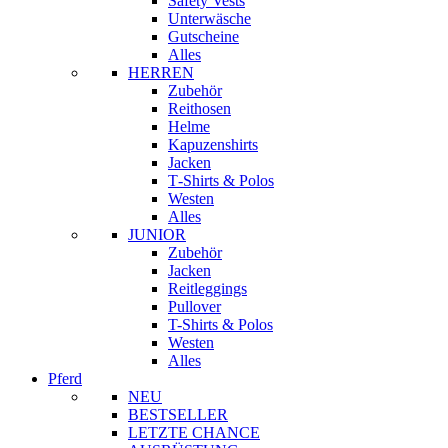
Safety Vests
Unterwäsche
Gutscheine
Alles
HERREN
Zubehör
Reithosen
Helme
Kapuzenshirts
Jacken
T‑Shirts & Polos
Westen
Alles
JUNIOR
Zubehör
Jacken
Reitleggings
Pullover
T-Shirts & Polos
Westen
Alles
Pferd
NEU
BESTSELLER
LETZTE CHANCE