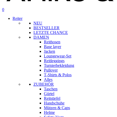
Suche
Konto
0
Menü
Reiter
NEU
BESTSELLER
LETZTE CHANCE
DAMEN
Reithosen
Base layer
Jacken
Loungewear-Set
Reitleggings
Turnierbekleidung
Pullover
T‑Shirts & Polos
Alles
ZUBEHÖR
Taschen
Gürtel
Reitstiefel
Handschuhe
Mützen & Caps
Helme